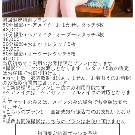
初回限定特別プラン
60分撮影+ヘアメイク+おまかせレタッチ5枚
43,000
60分撮影+ヘアメイク+オーダーレタッチ5枚
48,000
60分撮影+おまかせレタッチ5枚
35,000
60分撮影+オーダーレタッチ5枚
40,000
当店初めてご利用のお客様限定プランになります
※撮影全データのお渡しとなります、レタッチ5枚の選定
はお客様でお選び頂けます
※カット数・衣装数制限はありません、お着替えのお時間
のみ撮影時間内に含まれます
※ご新規様限定プランは一度のみ利用可能です
※ヘアメイクは、ヘアセット、フルメイクの対応となりま
す。
ヘアセットのみ又は、メイクのみの場合でも金額は変わ
りません
※こちらのプランは、全額先銀行振込でのお支払いとなり
ます
※複数名同時撮影はこちらのプランはお使い頂けません
初回限定特別プランを予約